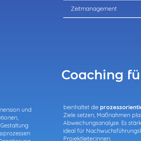
Zeitmanagement
Coaching f
beinhaltet die
prozessorienti
mension und
Ziele setzen, Maßnahmen pl
tionen,
Abweichungsanalyse. Es stärk
 Gestaltung
ideal für Nachwuchsführungsk
gsprozessen
Projektleiter:innen.